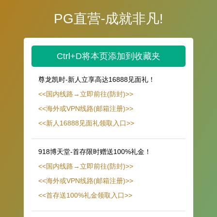
PG直营-成就非凡!
Ctrl+D将本页添加到收藏夹
尊龙凯时-新人立享高达16888见面礼！
<<国内线路→立即前往(防封)>>
<<海外或VPN线路(邮箱注册)>>
<<新人16888见面礼领取入口>>
918博天堂-首存限时赠送100%礼金！
<<国内线路→立即前往(防封)>>
<<海外或VPN线路(邮箱注册)>>
<<首存送100%礼金领取入口>>